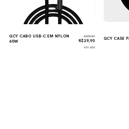
QCY CABO USB-C EM NYLON
R$35,50
QCY CASE 
R$29,90
60W
em até