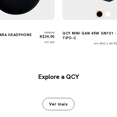
R$45,90
QCY MINI GAN 45W GN101 -
PARA HEADPHONE
R$39,90
TIPO-C
em até
em até
2
x de
R$
Explore a QCY