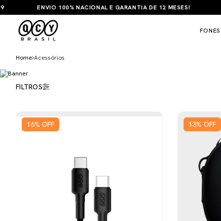
ARCELE EM ATÉ 6X SEM JUROS NO CARTÃO
FRETE GRÁTIS PAR
FONES
Home
Acessórios
FILTROS
16
%
OFF
13
%
OFF