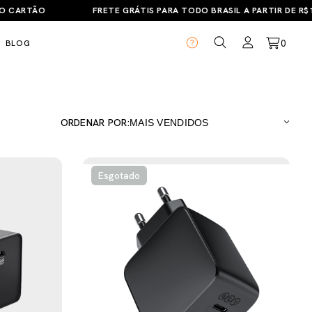
GARANTIA DE 12 MESES!
DESCONTO DE 5% NO PIX!
0
BLOG
ORDENAR POR:
Esgotado