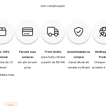
sem complicação.
io 100%
Parcele suas
Frete Grátis
Autenticidade na
Verifica
cional
compras
para todo o Brasil
compra
Prod
ntia de 12
em até 6x sem
a partir de R$149!
Canal oficial de
Cheque 
eses!
juros
vendas no Brasil
produto é 
Saiba mais
FAQ