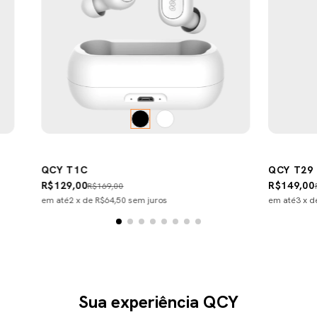
QCY T1C
QCY T29 
R$129,00
R$149,00
R$169,00
em até
2
x de
R$64,50
sem juros
em até
3
x 
Sua experiência QCY