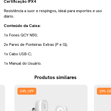
Certificação IPX4
Resistência a suor e respingos, ideal para esportes e uso
diário.
Conteúdo da Caixa:
1x Fones QCY N50;
2x Pares de Ponteiras Extras (P e G);
1x Cabo USB-C;
1x Manual do Usuário.
Produtos similares
24
%
OFF
29
%
O