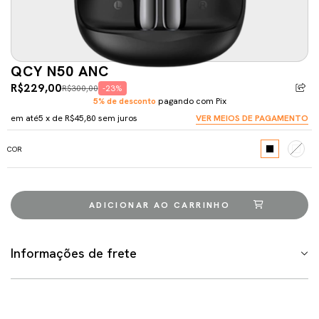
QCY N50 ANC
R$229,00
R$300,00
-23%
5% de desconto
pagando com Pix
em até
5
x de
R$45,80
sem juros
VER MEIOS DE PAGAMENTO
COR
Informações de frete
Meios de envio
ALTERAR CEP
Entregas para o CEP:
CALCULAR