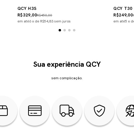
QCY H3S
QCY T30
R$329,00
R$249,00
R$450,00
em até
6
x de
R$54,83
sem juros
em até
5
x 
Sua experiência QCY
sem complicação.