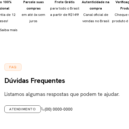
io 100%
Parcele suas
Frete Grátis
Autenticidade na
Verifica
cional
compras
para todo o Brasil
compra
Prod
ntia de 12
em até 6x sem
a partir de R$149!
Canal oficial de
Cheque 
eses!
juros
vendas no Brasil
produto é 
Saiba mais
FAQ
Dúvidas Frequentes
Listamos algumas respostas que podem te ajudar.
(00) 0000-0000
ATENDIMENTO