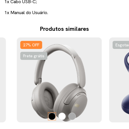
1x Cabo USB-C;
1x Manual do Usuário.
Produtos similares
27
%
OFF
Esgota
Frete grátis