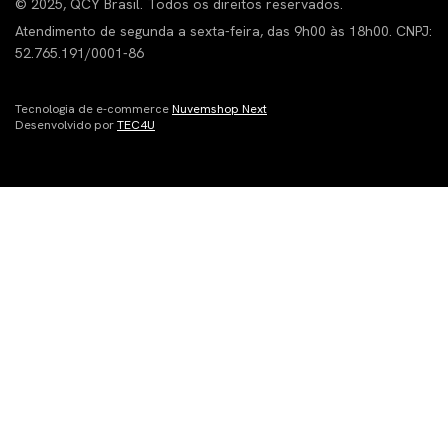
© 2025, QCY Brasil. Todos os direitos reservados.
Atendimento de segunda a sexta-feira, das 9h00 às 18h00. CNPJ:
52.765.191/0001-86
Tecnologia de e-commerce
Nuvemshop Next
Desenvolvido por
TEC4U