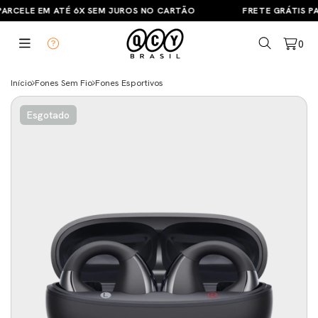
ARCELE EM ATÉ 6X SEM JUROS NO CARTÃO
FRETE GRÁTIS PA
0
Início
Fones Sem Fio
Fones Esportivos
Esgotado