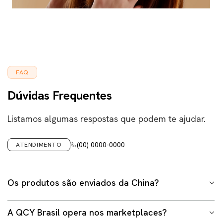
FAQ
Dúvidas Frequentes
Listamos algumas respostas que podem te ajudar.
(00) 0000-0000
ATENDIMENTO
Os produtos são enviados da China?
Não. Em hipótese alguma trabalhamos com envio
A QCY Brasil opera nos marketplaces?
internacional em nosso site ou demais lojas oficiais