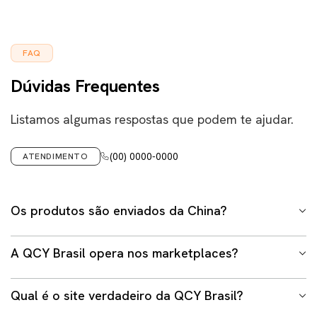
FAQ
Dúvidas Frequentes
Listamos algumas respostas que podem te ajudar.
(00) 0000-0000
ATENDIMENTO
Os produtos são enviados da China?
Não. Em hipótese alguma trabalhamos com envio
A QCY Brasil opera nos marketplaces?
internacional em nosso site ou demais lojas oficiais
gerenciadas pelo time da QCY Brasil. Todos os produtos
Sim. A QCY Brasil possui lojas oficiais nos grandes
estão armazenados no Brasil, mais especificamente na
Qual é o site verdadeiro da QCY Brasil?
marketplaces brasileiros, como Mercado Livre, Shopee,
cidade de São Paulo, e todos os envios são feitos a partir
Americanas e Magalu.