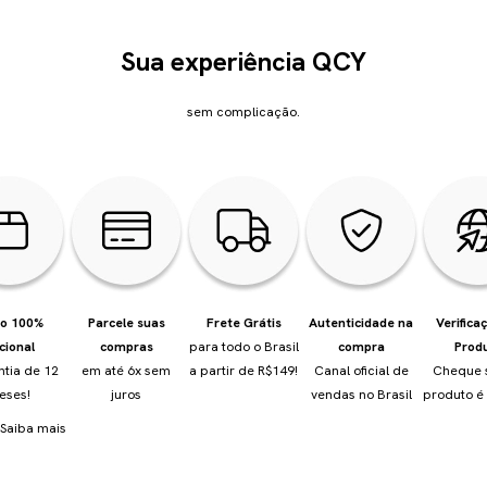
Sua experiência QCY
sem complicação.
io 100%
Parcele suas
Frete Grátis
Autenticidade na
Verifica
cional
compras
para todo o Brasil
compra
Prod
ntia de 12
em até 6x sem
a partir de R$149!
Canal oficial de
Cheque 
eses!
juros
vendas no Brasil
produto é 
Saiba mais