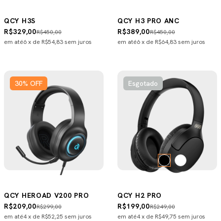
QCY H3S
QCY H3 PRO ANC
R$329,00
R$389,00
R$450,00
R$450,00
em até
6
x de
R$54,83
sem juros
em até
6
x de
R$64,83
sem juros
30
%
OFF
Esgotado
QCY HEROAD V200 PRO
QCY H2 PRO
R$209,00
R$199,00
R$299,00
R$249,00
em até
4
x de
R$52,25
sem juros
em até
4
x de
R$49,75
sem juros