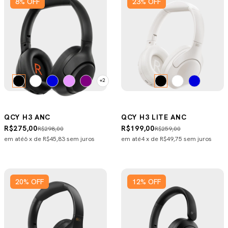
8
%
OFF
23
%
OFF
+2
QCY H3 ANC
QCY H3 LITE ANC
R$275,00
R$199,00
R$298,00
R$259,00
em até
6
x de
R$45,83
sem juros
em até
4
x de
R$49,75
sem juros
20
%
OFF
12
%
OFF