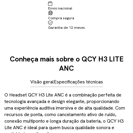
Envio nacional
Não sei meu CEP
Compra segura
Garantia de 12 meses
Conheça mais sobre o QCY H3 LITE
ANC
Visão geral
Especificações técnicas
O Headset QCY H3 Lite ANC é a
combinação
perfeita
de
tecnologia
avançada
e design elegante,
proporcionando
uma
experiência
auditiva
imersiva
e de
alta
qualidade
. Com
recursos
de
ponta
,
como
cancelamento
ativo
de
ruído
,
conexão
multiponto
e longa
duração
da
bateria
, o QCY H3
Lite ANC é ideal para
quem
busca
qualidade
sonora
e