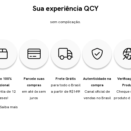
Sua experiência QCY
sem complicação.
io 100%
Parcele suas
Frete Grátis
Autenticidade na
Verifica
cional
compras
para todo o Brasil
compra
Prod
ntia de 12
em até 6x sem
a partir de R$149!
Canal oficial de
Cheque 
eses!
juros
vendas no Brasil
produto é 
Saiba mais