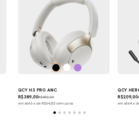
QCY H3 PRO ANC
QCY HER
R$389,00
R$209,00
R$450,00
em até
6
x de
R$64,83
sem juros
em até
4
x 