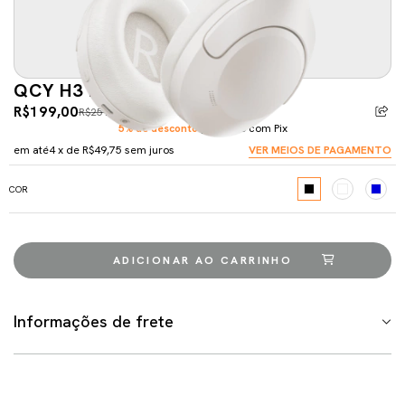
QCY H3 LITE ANC
R$199,00
R$259,00
-23%
5% de desconto
pagando com Pix
em até
4
x de
R$49,75
sem juros
VER MEIOS DE PAGAMENTO
COR
Informações de frete
Meios de envio
ALTERAR CEP
Entregas para o CEP:
CALCULAR