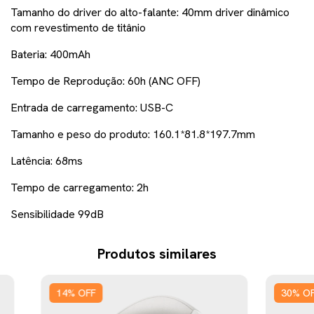
Tamanho do driver do alto-falante: 40mm
driver dinâmico
com revestimento de titânio
Bateria: 400mAh
Tempo de Reprodução: 60h
(ANC OFF)
Entrada de carregamento:
USB-C
Tamanho e peso do produto: 160.
1
*81.
8
*19
7
.
7
mm
Latência:
6
8ms
Tempo de carregamento: 2h
Sensibilidade 9
9
dB
Produtos similares
14
%
OFF
30
%
O