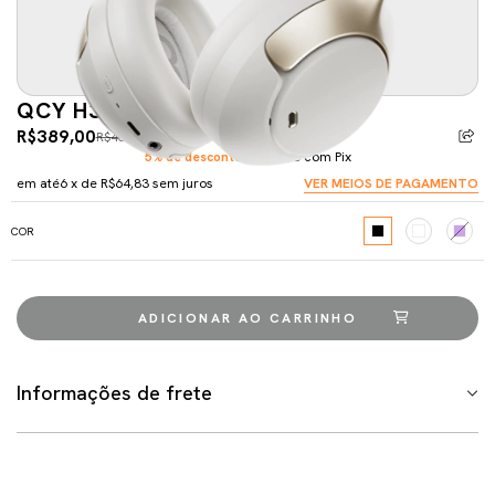
QCY H3 PRO ANC
R$389,00
R$450,00
-13%
5% de desconto
pagando com Pix
em até
6
x de
R$64,83
sem juros
VER MEIOS DE PAGAMENTO
COR
Informações de frete
Meios de envio
ALTERAR CEP
Entregas para o CEP:
CALCULAR