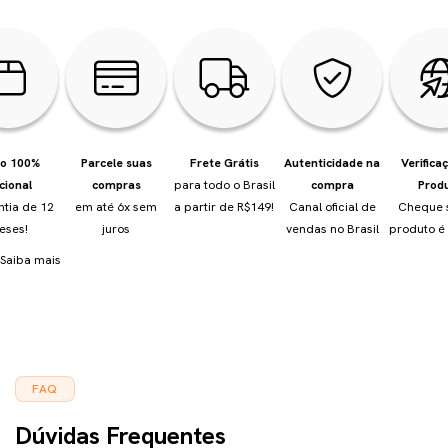
io 100%
Parcele suas
Frete Grátis
Autenticidade na
Verifica
cional
compras
para todo o Brasil
compra
Prod
ntia de 12
em até 6x sem
a partir de R$149!
Canal oficial de
Cheque 
eses!
juros
vendas no Brasil
produto é 
Saiba mais
FAQ
Dúvidas Frequentes