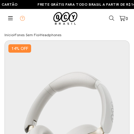
PARCELE EM ATÉ 6X SEM JUROS NO CARTÃO
FRETE GRÁTIS P
0
Início
Fones Sem Fio
Headphones
14
%
OFF