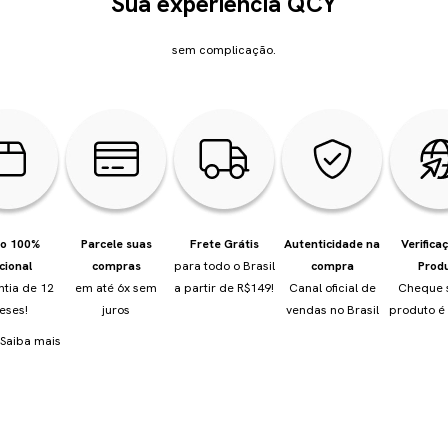
Sua experiência QCY
sem complicação.
io 100%
Parcele suas
Frete Grátis
Autenticidade na
Verifica
cional
compras
para todo o Brasil
compra
Prod
ntia de 12
em até 6x sem
a partir de R$149!
Canal oficial de
Cheque 
eses!
juros
vendas no Brasil
produto é 
Saiba mais