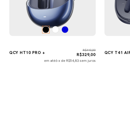
R$410,00
QCY HT10 PRO +
QCY T41 AI
R$329,00
em até
6
x de
R$54,83
sem juros