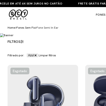
ELE EM ATÉ 6X SEM JUROS NO CARTÃO
FRETE GRÁTIS PARA T
FONES
Home
Fones Sem Fio
Fone Semi In Ear
FILTROS
Filtrado por:
Limpar filtros
Azul
Esgotado
Esgotado