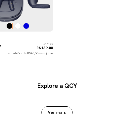
R$174,00
R
R$139,00
em até
3
x de
R$46,33
sem juros
Explore a QCY