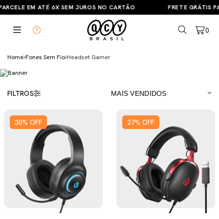
PARCELE EM ATÉ 6X SEM JUROS NO CARTÃO
FRETE GRÁTIS PA
0
Home
Fones Sem Fio
Headset Gamer
FILTROS
30
%
OFF
27
%
OFF