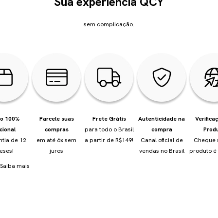
Sua experiência QCY
sem complicação.
io 100%
Parcele suas
Frete Grátis
Autenticidade na
Verifica
cional
compras
para todo o Brasil
compra
Prod
ntia de 12
em até 6x sem
a partir de R$149!
Canal oficial de
Cheque 
eses!
juros
vendas no Brasil
produto é 
Saiba mais