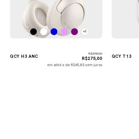
+2
R$298,00
QCY H3 ANC
QCY T13
R$275,00
em até
6
x de
R$45,83
sem juros