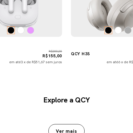
R$200,00
QCY H3S
R$155,00
em até
3
x de
R$51,67
sem juros
em até
6
x de
R$
Explore a QCY