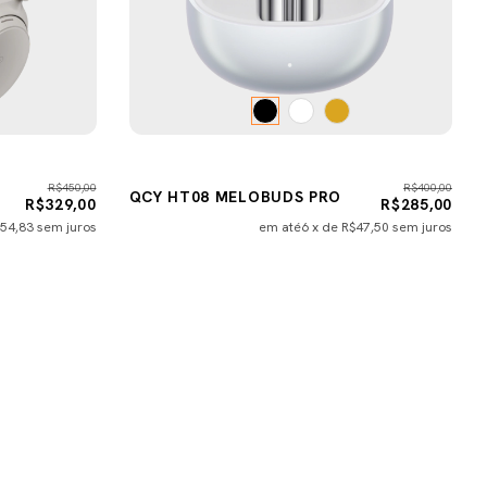
R$450,00
R$400,00
QCY HT08 MELOBUDS PRO
R$329,00
R$285,00
54,83
sem juros
em até
6
x de
R$47,50
sem juros