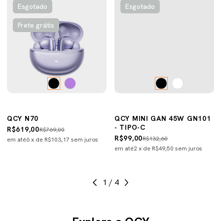
Esgotado
Esgotado
Frete grátis
QCY N70
QCY MINI GAN 45W GN101
- TIPO-C
R$619,00
R$769,00
R$99,00
R$132,60
em até
6
x de
R$103,17
sem juros
em até
2
x de
R$49,50
sem juros
1
/
4