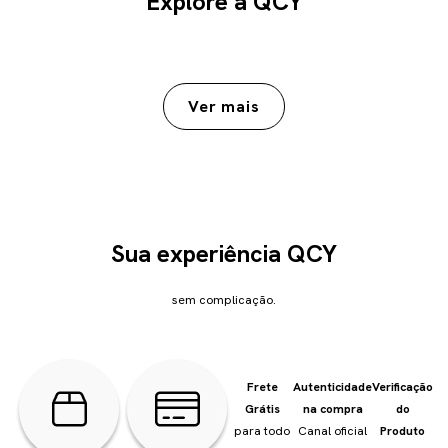
Explore a QCY
Sua experiência QCY
sem complicação.
Frete
Autenticidade
Verificação
Grátis
na compra
do
para todo
Canal oficial
Produto