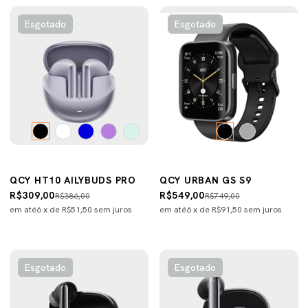
Esgotado
Esgotado
QCY HT10 AILYBUDS PRO
QCY URBAN GS S9
R$309,00
R$549,00
R$386,00
R$749,00
em até
6
x de
R$51,50
sem juros
em até
6
x de
R$91,50
sem juros
Esgotado
Esgotado