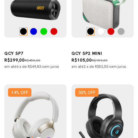
QCY SP7
QCY SP2 MINI
R$299,00
R$105,00
R$450,00
R$159,00
em até
6
x de
R$49,83
sem juros
em até
2
x de
R$52,50
sem juros
14
%
OFF
30
%
OFF