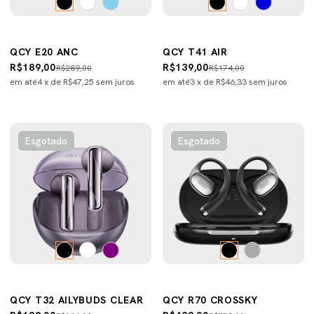
QCY E20 ANC
QCY T41 AIR
R$189,00
R$139,00
R$289,00
R$174,00
em até
4
x de
R$47,25
sem juros
em até
3
x de
R$46,33
sem juros
Esgotado
Esgotado
QCY T32 AILYBUDS CLEAR
QCY R70 CROSSKY