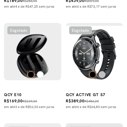
R$189,00
R$439,00
R$286,00
R$559,00
em até
4
x de
R$47,25
sem juros
em até
6
x de
R$73,17
sem juros
Esgotado
Esgotado
QCY E10
QCY ACTIVE GT S7
R$169,00
R$389,00
R$269,00
R$486,00
em até
3
x de
R$56,33
sem juros
em até
6
x de
R$64,83
sem juros