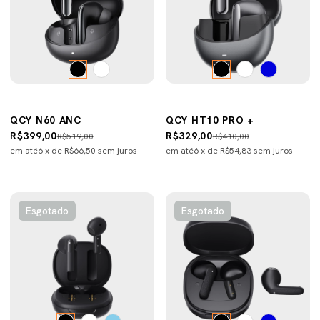
QCY N60 ANC
QCY HT10 PRO +
R$399,00
R$329,00
R$519,00
R$410,00
em até
6
x de
R$66,50
sem juros
em até
6
x de
R$54,83
sem juros
Esgotado
Esgotado