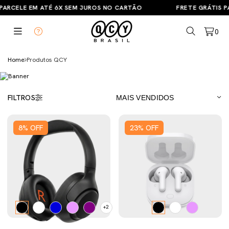
ARCELE EM ATÉ 6X SEM JUROS NO CARTÃO
FRETE GRÁTIS PAR
0
Home
Produtos QCY
FILTROS
8
%
OFF
23
%
OFF
+2