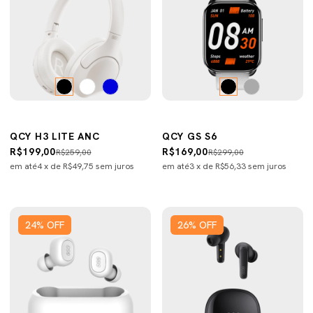
QCY H3 LITE ANC
QCY GS S6
R$199,00
R$169,00
R$259,00
R$299,00
em até
4
x de
R$49,75
sem juros
em até
3
x de
R$56,33
sem juros
24
%
OFF
26
%
OFF