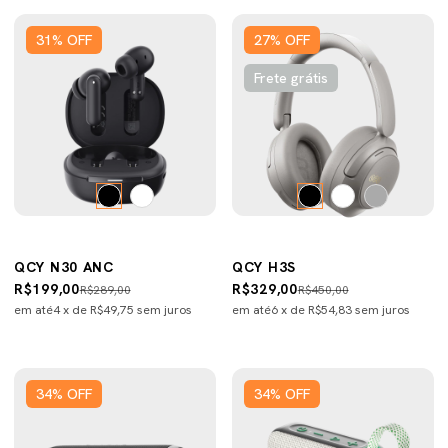
31
%
OFF
27
%
OFF
Frete grátis
QCY N30 ANC
QCY H3S
R$199,00
R$329,00
R$289,00
R$450,00
em até
4
x de
R$49,75
sem juros
em até
6
x de
R$54,83
sem juros
34
%
OFF
34
%
OFF