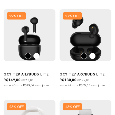
29
%
OFF
27
%
OFF
QCY T29 AILYBUDS LITE
QCY T27 ARCBUDS LITE
R$149,00
R$130,00
R$210,00
R$179,00
em até
3
x de
R$49,67
sem juros
em até
2
x de
R$65,00
sem juros
23
%
OFF
43
%
OFF