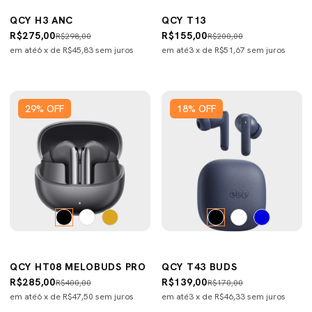
QCY H3 ANC
QCY T13
R$275,00
R$155,00
R$298,00
R$200,00
em até
6
x de
R$45,83
sem juros
em até
3
x de
R$51,67
sem juros
29
%
OFF
18
%
OFF
QCY HT08 MELOBUDS PRO
QCY T43 BUDS
R$285,00
R$139,00
R$400,00
R$170,00
em até
6
x de
R$47,50
sem juros
em até
3
x de
R$46,33
sem juros