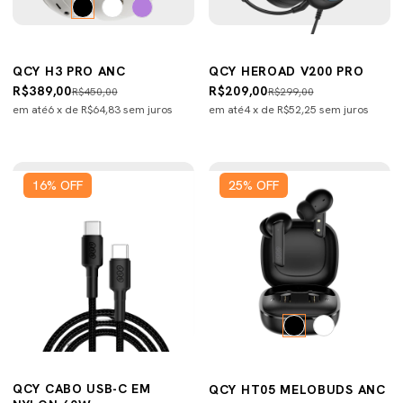
QCY H3 PRO ANC
QCY HEROAD V200 PRO
R$389,00
R$209,00
R$450,00
R$299,00
em até
6
x de
R$64,83
sem juros
em até
4
x de
R$52,25
sem juros
16
%
OFF
25
%
OFF
QCY CABO USB-C EM
QCY HT05 MELOBUDS ANC