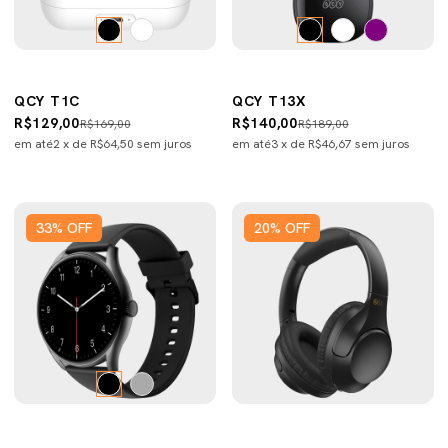
QCY T1C
QCY T13X
R$129,00
R$140,00
R$169,00
R$189,00
em até
2
x de
R$64,50
sem juros
em até
3
x de
R$46,67
sem juros
33
%
OFF
20
%
OFF