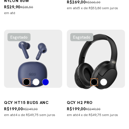
NYLON 60W
R$269,00
R$360,00
R$29,90
R$35,50
em até
5
x de
R$53,80
sem juros
em até
Esgotado
Esgotado
QCY HT15 BUDS ANC
QCY H2 PRO
R$199,00
R$199,00
R$249,00
R$249,00
em até
4
x de
R$49,75
sem juros
em até
4
x de
R$49,75
sem juros