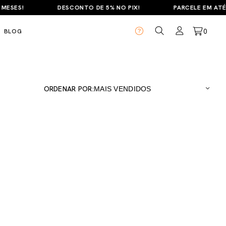
SES!
DESCONTO DE 5% NO PIX!
PARCELE EM ATÉ 6
0
BLOG
ORDENAR POR: