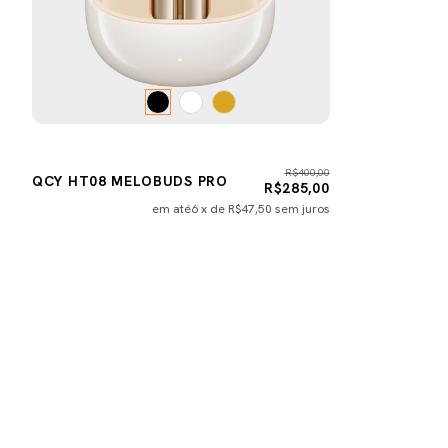
R$400,00
QCY HT08 MELOBUDS PRO
R$285,00
em até
6
x de
R$47,50
sem juros