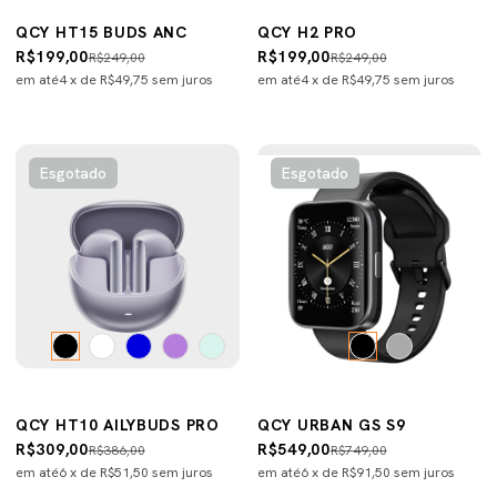
QCY HT15 BUDS ANC
QCY H2 PRO
R$199,00
R$199,00
R$249,00
R$249,00
em até
4
x de
R$49,75
sem juros
em até
4
x de
R$49,75
sem juros
Esgotado
Esgotado
QCY HT10 AILYBUDS PRO
QCY URBAN GS S9
R$309,00
R$549,00
R$386,00
R$749,00
em até
6
x de
R$51,50
sem juros
em até
6
x de
R$91,50
sem juros