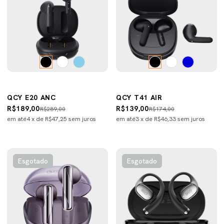
QCY E20 ANC
QCY T41 AIR
R$189,00
R$139,00
R$289,00
R$174,00
em até
4
x de
R$47,25
sem juros
em até
3
x de
R$46,33
sem juros
Esgotado
Esgotado