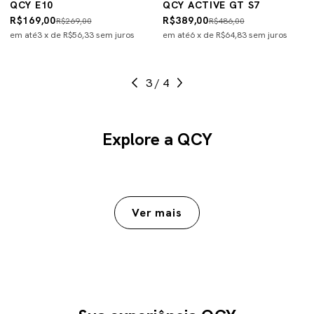
QCY E10
QCY ACTIVE GT S7
R$169,00
R$389,00
R$269,00
R$486,00
em até
3
x de
R$56,33
sem juros
em até
6
x de
R$64,83
sem juros
3
/
4
Explore a QCY