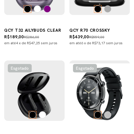
QCY T32 AILYBUDS CLEAR
QCY R70 CROSSKY
R$189,00
R$439,00
R$286,00
R$559,00
em até
4
x de
R$47,25
sem juros
em até
6
x de
R$73,17
sem juros
Esgotado
Esgotado