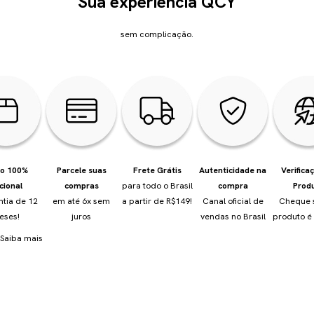
Sua experiência QCY
sem complicação.
io 100%
Parcele suas
Frete Grátis
Autenticidade na
Verifica
cional
compras
para todo o Brasil
compra
Prod
ntia de 12
em até 6x sem
a partir de R$149!
Canal oficial de
Cheque 
eses!
juros
vendas no Brasil
produto é 
Saiba mais