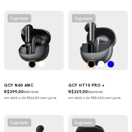
Esgotado
Esgotado
QCY N60 ANC
QCY HT10 PRO +
R$399,00
R$329,00
R$519,00
R$410,00
em até
6
x de
R$66,50
sem juros
em até
6
x de
R$54,83
sem juros
Esgotado
Esgotado