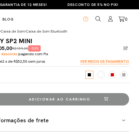
ANTIA DE 12 MESES!
DESCONTO DE 5% NO PIX!
PAR
0
BLOG
Caixa de Som
Caixa de Som Bluetooth
Y SP2 MINI
05,00
R$159,00
-33%
 desconto
pagando com Pix
té
2
x de
R$52,50
sem juros
VER MEIOS DE PAGAMENTO
formações de frete
Meios de envio
ALTERAR CEP
regas para o CEP: