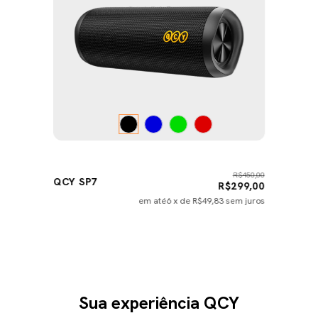
R$450,00
QCY SP7
R$299,00
em até
6
x de
R$49,83
sem juros
Sua experiência QCY