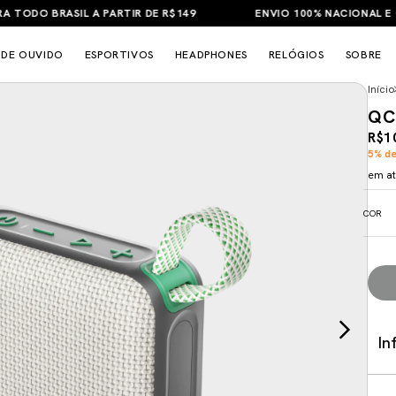
ODO BRASIL A PARTIR DE R$149
ENVIO 100% NACIONAL E GAR
 DE OUVIDO
ESPORTIVOS
HEADPHONES
RELÓGIOS
SOBRE
Início
QC
R$1
5% de
em a
COR
In
Ent