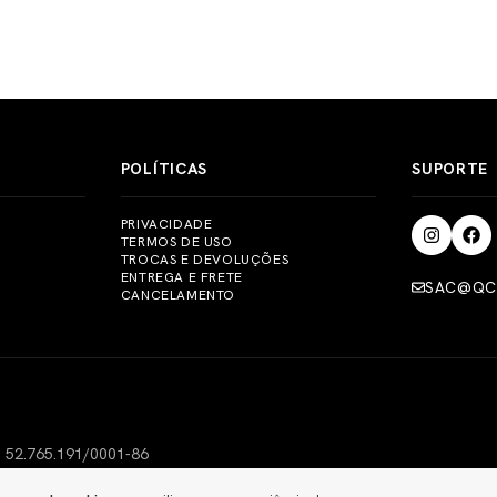
funcionamento, basta c
Oferecemos parcelame
sac@qcybrasil.com
ou 
no Pix. Os pagamentos
importante ressaltar q
fornecendo assim maior
realizadas em nossas loj
POLÍTICAS
SUPORTE
PRIVACIDADE
TERMOS DE USO
TROCAS E DEVOLUÇÕES
ENTREGA E FRETE
SAC@QC
CANCELAMENTO
: 52.765.191/0001-86