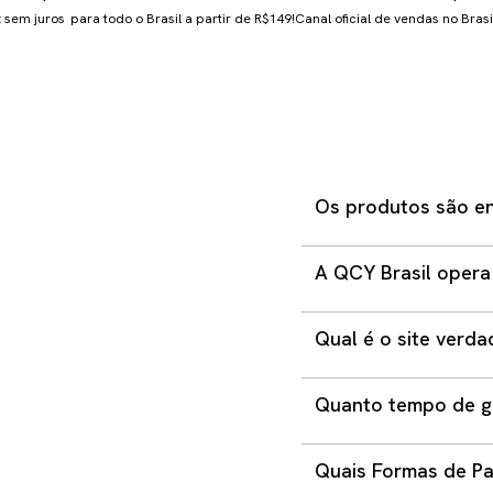
 sem juros
para todo o Brasil a partir de R$149!
Canal oficial de vendas no Brasi
Os produtos são en
Não. Em hipótese algum
A QCY Brasil opera
demais lojas oficiais g
estão armazenados no B
Sim. A QCY Brasil possu
todos os envios são fe
Qual é o site verda
como Mercado Livre, S
vindo de outros países, 
O único site oficial d
Quanto tempo de ga
é o único site autoriz
localizada na cidade de
Comprando nas lojas of
Quais Formas de Pa
garantia para defeito