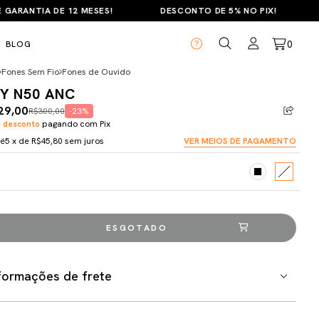
ANTIA DE 12 MESES!
DESCONTO DE 5% NO PIX!
PAR
0
BLOG
Fones Sem Fio
Fones de Ouvido
Y N50 ANC
29,00
R$300,00
-23%
 desconto
pagando com Pix
té
5
x de
R$45,80
sem juros
VER MEIOS DE PAGAMENTO
formações de frete