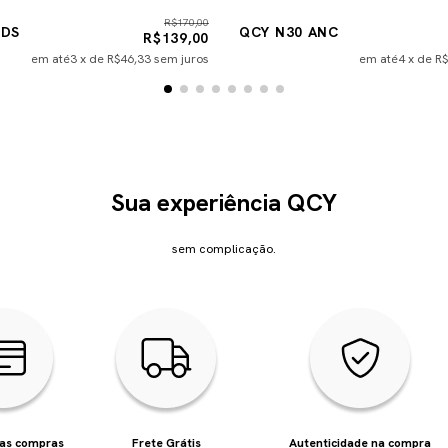
R$170,00
UDS
QCY N30 ANC
R$139,00
em até
3
x de
R$46,33
sem juros
em até
4
x de
R$
Sua experiência QCY
sem complicação.
uas compras
Frete Grátis
Autenticidade na compra