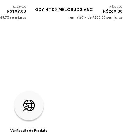
R$289,00
R$360,00
QCY HT05 MELOBUDS ANC
R$199,00
R$269,00
49,75
sem juros
em até
5
x de
R$53,80
sem juros
Verificação do Produto