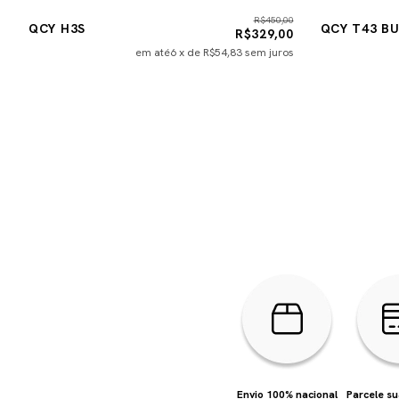
0
R$450,00
QCY H3S
QCY T43 B
0
R$329,00
s
em até
6
x de
R$54,83
sem juros
Envio 100% nacional
Parcele s