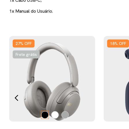
1x Cabo USB-C;
1x Manual do Usuário.
27
%
OFF
18
%
OFF
Frete grátis