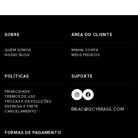
Crédito e desconto de 5% no Pix. Os pagamentos são todos
sac@qcybrasil.com
ou no chat de atendimento do
processados pela nossa parceira Nuvempago, fornecendo
respectivo marketplace. É importante ressaltar que a
assim maior segurança e confiança.
garantia de 12 meses é válida apenas para compras
realizadas em nossas lojas oficiais do Brasil.
SOBRE
ÁREA DO CLIENTE
QUEM SOMOS
MINHA CONTA
NOSSO BLOG
MEUS PEDIDOS
POLÍTICAS
SUPORTE
PRIVACIDADE
TERMOS DE USO
TROCAS E DEVOLUÇÕES
ENTREGA E FRETE
SAC@QCYBRASIL.COM
CANCELAMENTO
FORMAS DE PAGAMENTO