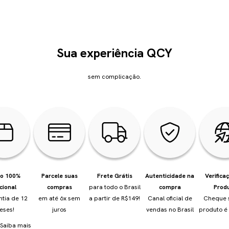
Sua experiência QCY
sem complicação.
io 100%
Parcele suas
Frete Grátis
Autenticidade na
Verifica
cional
compras
para todo o Brasil
compra
Prod
ntia de 12
em até 6x sem
a partir de R$149!
Canal oficial de
Cheque 
eses!
juros
vendas no Brasil
produto é 
Saiba mais