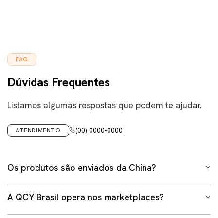
FAQ
Dúvidas Frequentes
Listamos algumas respostas que podem te ajudar.
(00) 0000-0000
ATENDIMENTO
Os produtos são enviados da China?
Não. Em hipótese alguma trabalhamos com envio
A QCY Brasil opera nos marketplaces?
internacional em nosso site ou demais lojas oficiais
gerenciadas pelo time da QCY Brasil. Todos os produtos