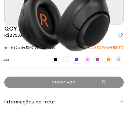
QCY H3 ANC
R$275,00
R$298,00
-7%
5% de desconto
pagando com Pix
em até
6
x de
R$45,83
sem juros
VER MEIOS DE PAGAMENTO
COR
Informações de frete