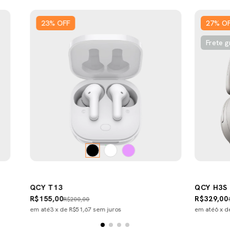
23
%
OFF
27
%
O
Frete g
QCY T13
QCY H3S
R$155,00
R$329,00
R$200,00
em até
3
x de
R$51,67
sem juros
em até
6
x 