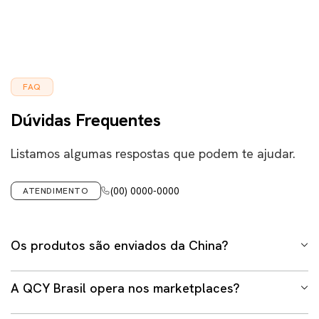
FAQ
Dúvidas Frequentes
Listamos algumas respostas que podem te ajudar.
(00) 0000-0000
ATENDIMENTO
Os produtos são enviados da China?
Não. Em hipótese alguma trabalhamos com envio
A QCY Brasil opera nos marketplaces?
internacional em nosso site ou demais lojas oficiais
gerenciadas pelo time da QCY Brasil. Todos os produtos