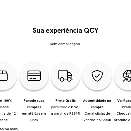
Sua experiência QCY
sem complicação.
io 100%
Parcele suas
Frete Grátis
Autenticidade na
Verifica
cional
compras
para todo o Brasil
compra
Prod
ntia de 12
em até 6x sem
a partir de R$149!
Canal oficial de
Cheque 
eses!
juros
vendas no Brasil
produto é 
Saiba mais