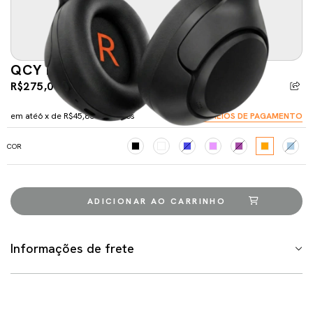
QCY H3 ANC
R$275,00
R$298,00
-7%
5% de desconto
pagando com Pix
em até
6
x de
R$45,83
sem juros
VER MEIOS DE PAGAMENTO
COR
Informações de frete
Meios de envio
ALTERAR CEP
Entregas para o CEP:
CALCULAR