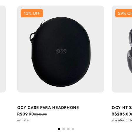
13
%
OFF
29
%
O
QCY CASE PARA HEADPHONE
QCY HT0
R$39,90
R$285,00
R$45,90
em até
em até
6
x 