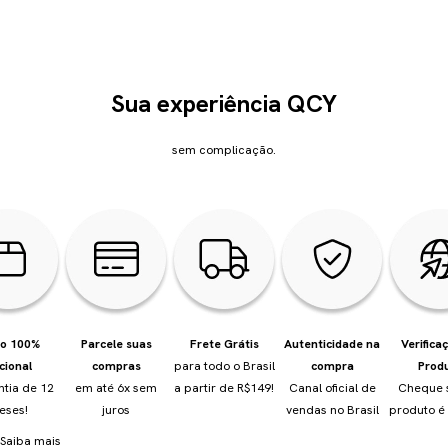
Sua experiência QCY
sem complicação.
io 100%
Parcele suas
Frete Grátis
Autenticidade na
Verifica
cional
compras
para todo o Brasil
compra
Prod
ntia de 12
em até 6x sem
a partir de R$149!
Canal oficial de
Cheque 
eses!
juros
vendas no Brasil
produto é 
Saiba mais