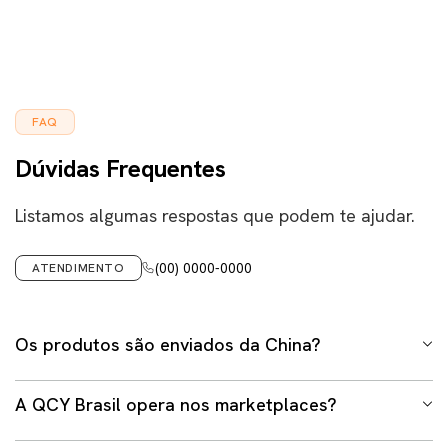
FAQ
Dúvidas Frequentes
Listamos algumas respostas que podem te ajudar.
(00) 0000-0000
ATENDIMENTO
Os produtos são enviados da China?
Não. Em hipótese alguma trabalhamos com envio
A QCY Brasil opera nos marketplaces?
internacional em nosso site ou demais lojas oficiais
gerenciadas pelo time da QCY Brasil. Todos os produtos