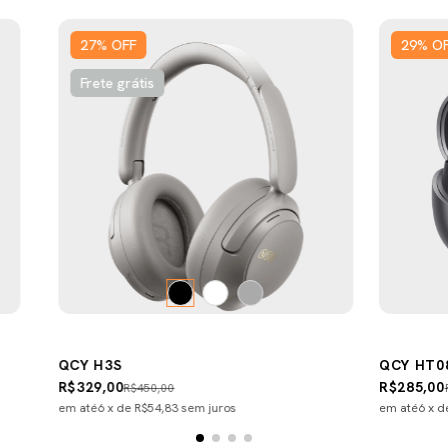
27
%
OFF
29
%
O
Frete grátis
QCY H3S
QCY HT0
R$329,00
R$285,00
R$450,00
em até
6
x de
R$54,83
sem juros
em até
6
x 