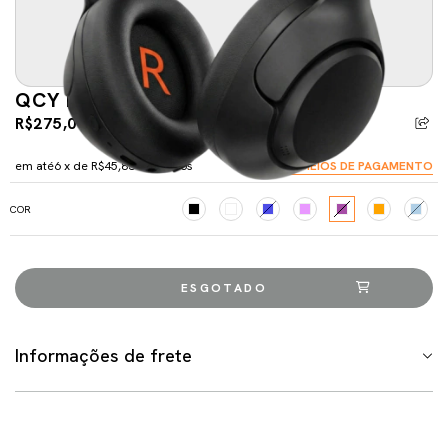
QCY H3 ANC
R$275,00
R$298,00
-7%
5% de desconto
pagando com Pix
em até
6
x de
R$45,83
sem juros
VER MEIOS DE PAGAMENTO
COR
Informações de frete