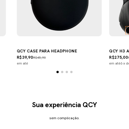
QCY CASE PARA HEADPHONE
QCY H3 
R$39,90
R$275,00
R$45,90
em até
em até
6
x 
Sua experiência QCY
sem complicação.