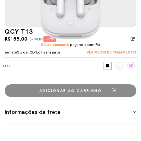
QCY T13
R$155,00
R$200,00
-22%
5% de desconto
pagando com Pix
em até
3
x de
R$51,67
sem juros
VER MEIOS DE PAGAMENTO
COR
Informações de frete
Meios de envio
ALTERAR CEP
Entregas para o CEP:
CALCULAR