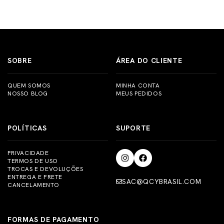
contatar o nosso time de atendimento através do
Crédito e desconto de 5% no Pix. Os pagamentos são todos
sac@qcybrasil.com
ou no chat de atendimento do
processados pela nossa parceira Nuvempago, fornecendo
respectivo marketplace. É importante ressaltar que a
assim maior segurança e confiança.
garantia de 12 meses é válida apenas para compras
realizadas em nossas lojas oficiais do Brasil.
SOBRE
ÁREA DO CLIENTE
QUEM SOMOS
MINHA CONTA
NOSSO BLOG
MEUS PEDIDOS
POLÍTICAS
SUPORTE
PRIVACIDADE
TERMOS DE USO
TROCAS E DEVOLUÇÕES
ENTREGA E FRETE
SAC@QCYBRASIL.COM
CANCELAMENTO
FORMAS DE PAGAMENTO