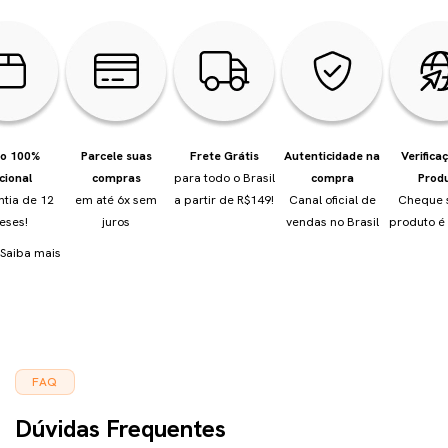
io 100%
Parcele suas
Frete Grátis
Autenticidade na
Verifica
cional
compras
para todo o Brasil
compra
Prod
ntia de 12
em até 6x sem
a partir de R$149!
Canal oficial de
Cheque 
eses!
juros
vendas no Brasil
produto é 
Saiba mais
FAQ
Dúvidas Frequentes