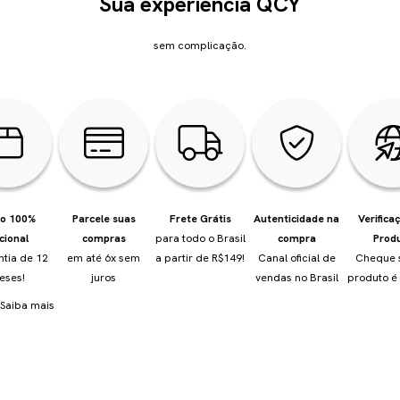
Sua experiência QCY
sem complicação.
io 100%
Parcele suas
Frete Grátis
Autenticidade na
Verifica
cional
compras
para todo o Brasil
compra
Prod
ntia de 12
em até 6x sem
a partir de R$149!
Canal oficial de
Cheque 
eses!
juros
vendas no Brasil
produto é 
Saiba mais