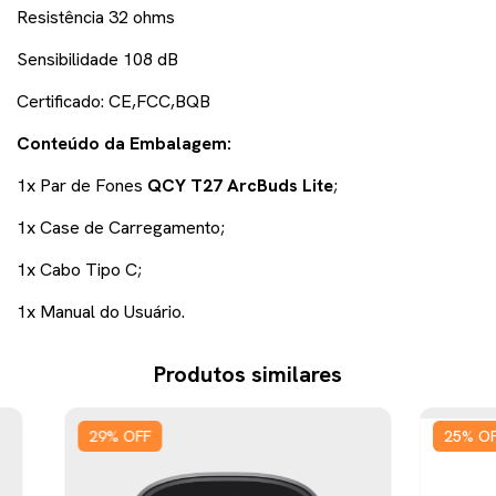
Resistência 32 ohms
Sensibilidade 108 dB
Certificado: CE,FCC,BQB
Conteúdo da Embalagem:
1x Par de Fones
QCY T27 ArcBuds Lite
;
1x Case de Carregamento;
1x Cabo Tipo C;
1x Manual do Usuário.
Produtos similares
29
%
OFF
25
%
O