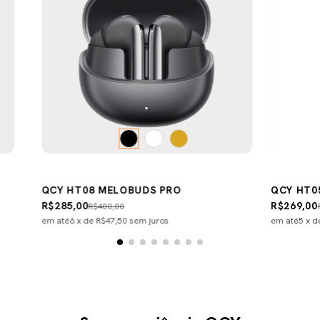
QCY HT08 MELOBUDS PRO
QCY HT0
R$285,00
R$269,00
R$400,00
em até
6
x de
R$47,50
sem juros
em até
5
x 