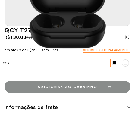
QCY T27 ARCBUDS LITE
R$130,00
R$179,00
-27%
5% de desconto
pagando com Pix
em até
2
x de
R$65,00
sem juros
VER MEIOS DE PAGAMENTO
COR
Informações de frete
Meios de envio
ALTERAR CEP
Entregas para o CEP:
CALCULAR