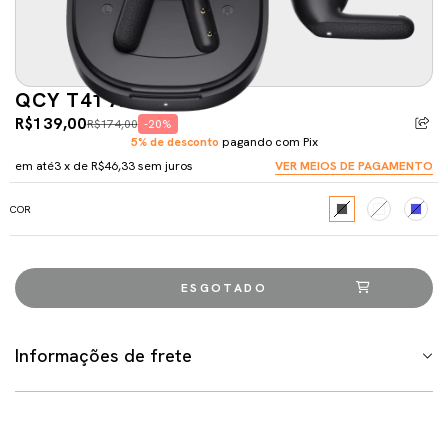
QCY T41 AIR
R$139,00
R$174,00
-20%
5% de desconto
pagando com Pix
em até
3
x de
R$46,33
sem juros
VER MEIOS DE PAGAMENTO
COR
Informações de frete