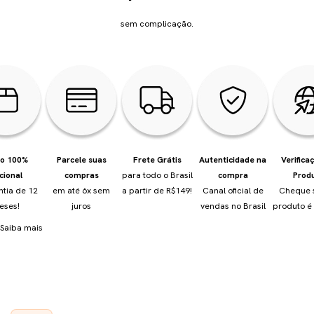
sem complicação.
io 100%
Parcele suas
Frete Grátis
Autenticidade na
Verifica
cional
compras
para todo o Brasil
compra
Prod
ntia de 12
em até 6x sem
a partir de R$149!
Canal oficial de
Cheque 
eses!
juros
vendas no Brasil
produto é 
Saiba mais