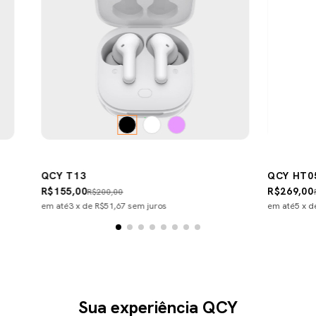
QCY T13
QCY HT0
R$155,00
R$269,00
R$200,00
em até
3
x de
R$51,67
sem juros
em até
5
x 
Sua experiência QCY