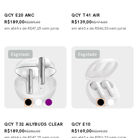
QCY E20 ANC
QCY T41 AIR
R$189,00
R$139,00
R$289,00
R$174,00
em até
4
x de
R$47,25
sem juros
em até
3
x de
R$46,33
sem juros
Esgotado
Esgotado
QCY T32 AILYBUDS CLEAR
QCY E10
R$189,00
R$169,00
R$286,00
R$269,00
em até
4
x de
R$47,25
sem juros
em até
3
x de
R$56,33
sem juros