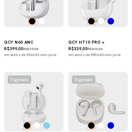
QCY N60 ANC
QCY HT10 PRO +
R$399,00
R$329,00
R$519,00
R$410,00
em até
6
x de
R$66,50
sem juros
em até
6
x de
R$54,83
sem juros
Esgotado
Esgotado