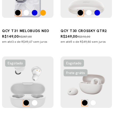
QCY T31 MELOBUDS NEO
QCY T30 CROSSKY GTR2
R$149,00
R$249,00
R$287,00
R$310,00
em até
3
x de
R$49,67
sem juros
em até
5
x de
R$49,80
sem juros
Esgotado
Esgotado
Frete grátis