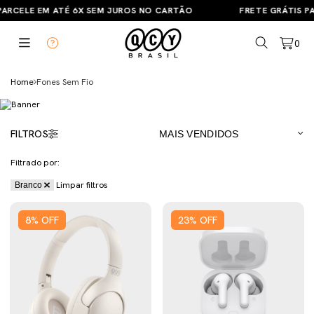
ARCELE EM ATÉ 6X SEM JUROS NO CARTÃO
FRETE GRÁTIS PAR
0
Home
Fones Sem Fio
FILTROS
Filtrado por:
Limpar filtros
Branco
8
%
OFF
23
%
OFF