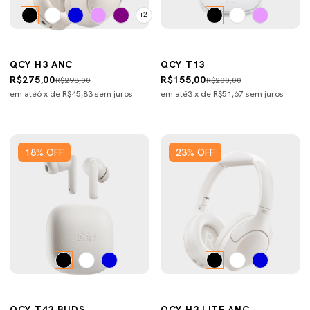
+2
QCY H3 ANC
QCY T13
R$275,00
R$155,00
R$298,00
R$200,00
em até
6
x de
R$45,83
sem juros
em até
3
x de
R$51,67
sem juros
18
%
OFF
23
%
OFF
QCY T43 BUDS
QCY H3 LITE ANC