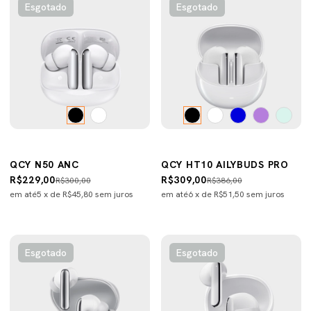
Esgotado
Esgotado
QCY N50 ANC
QCY HT10 AILYBUDS PRO
R$229,00
R$309,00
R$300,00
R$386,00
em até
5
x de
R$45,80
sem juros
em até
6
x de
R$51,50
sem juros
Esgotado
Esgotado