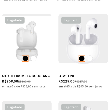
Esgotado
Esgotado
QCY HT05 MELOBUDS ANC
QCY T20
R$269,00
R$229,00
R$360,00
R$287,00
em até
5
x de
R$53,80
sem juros
em até
5
x de
R$45,80
sem juros
Esgotado
Esgotado