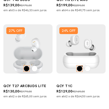
R$139,00
R$199,00
R$170,00
R$259,00
em até
3
x de
R$46,33
sem juros
em até
4
x de
R$49,75
sem juros
27
%
OFF
24
%
OFF
QCY T27 ARCBUDS LITE
QCY T1C
R$130,00
R$129,00
R$179,00
R$169,00
em até
2
x de
R$65,00
sem juros
em até
2
x de
R$64,50
sem juros