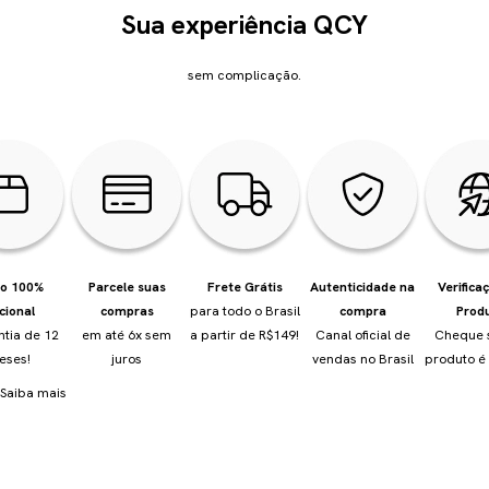
Sua experiência QCY
sem complicação.
io 100%
Parcele suas
Frete Grátis
Autenticidade na
Verifica
cional
compras
para todo o Brasil
compra
Prod
ntia de 12
em até 6x sem
a partir de R$149!
Canal oficial de
Cheque 
eses!
juros
vendas no Brasil
produto é 
Saiba mais