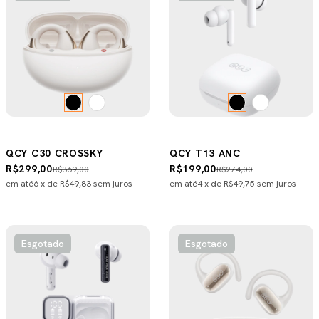
QCY C30 CROSSKY
QCY T13 ANC
R$299,00
R$199,00
R$369,00
R$274,00
em até
6
x de
R$49,83
sem juros
em até
4
x de
R$49,75
sem juros
Esgotado
Esgotado