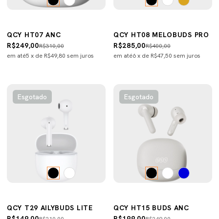
QCY HT07 ANC
QCY HT08 MELOBUDS PRO
R$249,00
R$285,00
R$310,00
R$400,00
em até
5
x de
R$49,80
sem juros
em até
6
x de
R$47,50
sem juros
Esgotado
Esgotado
QCY T29 AILYBUDS LITE
QCY HT15 BUDS ANC
R$149,00
R$199,00