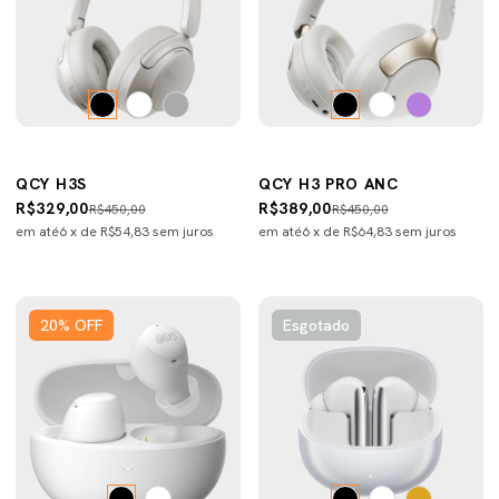
QCY H3S
QCY H3 PRO ANC
R$329,00
R$389,00
R$450,00
R$450,00
em até
6
x de
R$54,83
sem juros
em até
6
x de
R$64,83
sem juros
20
%
OFF
Esgotado