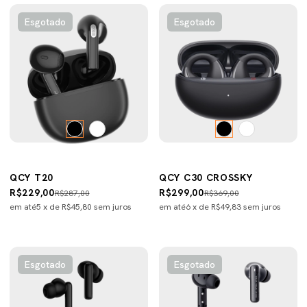
Esgotado
Esgotado
QCY T20
QCY C30 CROSSKY
R$229,00
R$299,00
R$287,00
R$369,00
em até
5
x de
R$45,80
sem juros
em até
6
x de
R$49,83
sem juros
Esgotado
Esgotado