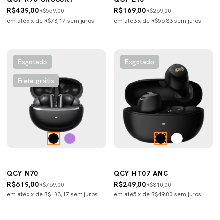
R$439,00
R$169,00
R$559,00
R$269,00
em até
6
x de
R$73,17
sem juros
em até
3
x de
R$56,33
sem juros
Esgotado
Esgotado
Frete grátis
QCY N70
QCY HT07 ANC
R$619,00
R$249,00
R$769,00
R$310,00
em até
6
x de
R$103,17
sem juros
em até
5
x de
R$49,80
sem juros