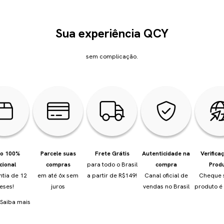
Sua experiência QCY
sem complicação.
io 100%
Parcele suas
Frete Grátis
Autenticidade na
Verifica
cional
compras
para todo o Brasil
compra
Prod
ntia de 12
em até 6x sem
a partir de R$149!
Canal oficial de
Cheque 
eses!
juros
vendas no Brasil
produto é 
Saiba mais