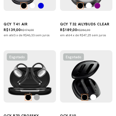
QCY T41 AIR
QCY T32 AILYBUDS CLEAR
R$139,00
R$189,00
R$174,00
R$286,00
em até
3
x de
R$46,33
sem juros
em até
4
x de
R$47,25
sem juros
Esgotado
Esgotado
QCY R70 CROSSKY
QCY E10