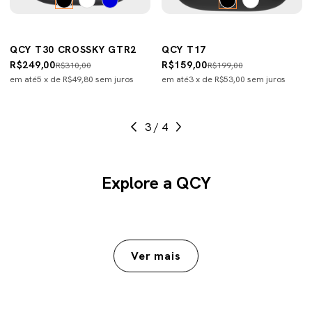
QCY T30 CROSSKY GTR2
QCY T17
R$249,00
R$159,00
R$310,00
R$199,00
em até
5
x de
R$49,80
sem juros
em até
3
x de
R$53,00
sem juros
3
/
4
Explore a QCY