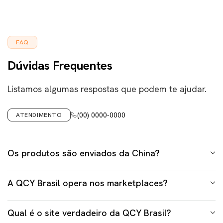
FAQ
Dúvidas Frequentes
Listamos algumas respostas que podem te ajudar.
(00) 0000-0000
ATENDIMENTO
Os produtos são enviados da China?
Não. Em hipótese alguma trabalhamos com envio
A QCY Brasil opera nos marketplaces?
internacional em nosso site ou demais lojas oficiais
gerenciadas pelo time da QCY Brasil. Todos os produtos
Sim. A QCY Brasil possui lojas oficiais nos grandes
estão armazenados no Brasil, mais especificamente na
Qual é o site verdadeiro da QCY Brasil?
marketplaces brasileiros, como Mercado Livre, Shopee,
cidade de São Paulo, e todos os envios são feitos a partir