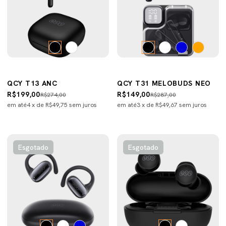
QCY T13 ANC
QCY T31 MELOBUDS NEO
R$199,00
R$149,00
R$274,00
R$287,00
em até
4
x de
R$49,75
sem juros
em até
3
x de
R$49,67
sem juros
Esgotado
Esgotado